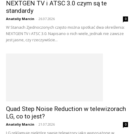
NEXTGEN TV i ATSC 3.0 czym są te
standardy
Anatoliy Marcin
-
26.07.2026
0
W Stanach Zjednoczonych często można spotkać dwa określenia:
NEXTGEN TV i ATSC 3.0. Napisano o nich wiele, jednak nie zawsze
jest jasne, czy rzeczywiście...
Quad Step Noise Reduction w telewizorach
LG, co to jest?
Anatoliy Marcin
-
21.07.2026
0
LG reklamuje niektóre swoje telewizory jako wyposażone w