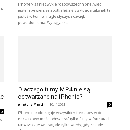
iPhone'y są niezwykle rozpowszechnione, więc
ie
jestem pewien, że spotkałeś się z sytuacją taką jak ta:
jesteś w tłumie i nagle słyszysz dźwięk
powiadomienia. Wyciągasz...
Dlaczego filmy MP4 nie są
ac
odtwarzane na iPhonie?
Anatoliy Marcin
-
10.11.2021
0
0
iPhone nie obsługuje wszystkich formatów wideo.
Początkowo może odtwarzać tylko filmy w formatach
do
MP4, MOV, M4V i AVI, ale tylko wtedy, gdy zostały
ć