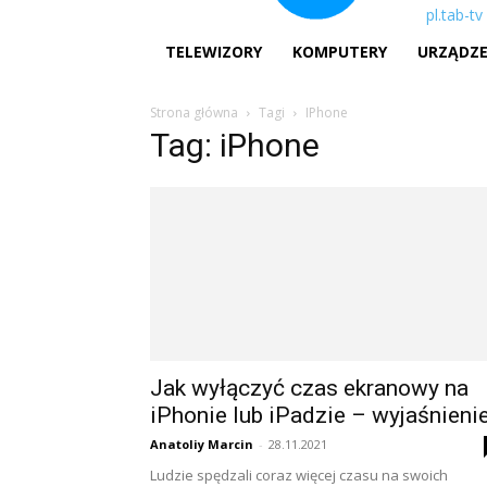
pl.tab-tv
TELEWIZORY
KOMPUTERY
URZĄDZ
Strona główna
Tagi
IPhone
Tag: iPhone
Jak wyłączyć czas ekranowy na
iPhonie lub iPadzie – wyjaśnieni
Anatoliy Marcin
-
28.11.2021
Ludzie spędzali coraz więcej czasu na swoich