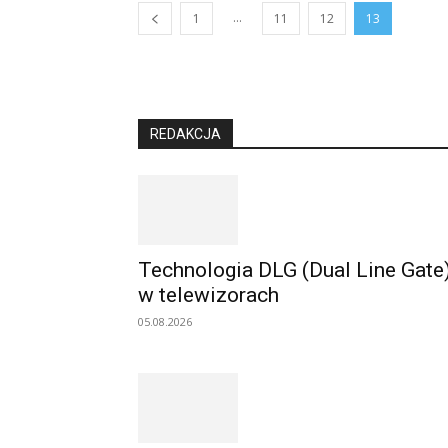
...
1
11
12
13
REDAKCJA
Technologia DLG (Dual Line Gate
w telewizorach
05.08.2026