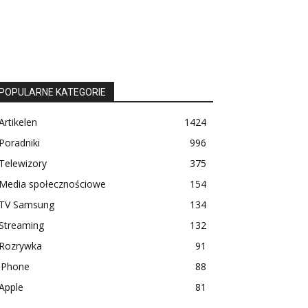
POPULARNE KATEGORIE
Artikelen
1424
Poradniki
996
Telewizory
375
Media społecznościowe
154
TV Samsung
134
Streaming
132
Rozrywka
91
iPhone
88
Apple
81