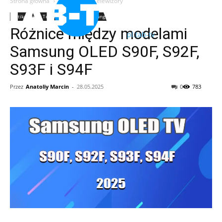
Strona główna
Artikelen
Telewizory
Artikelen
Telewizory
TV Samsung
Różnice między modelami
pl.tab-tv
Samsung OLED S90F, S92F,
S93F i S94F
Przez
Anatoliy Marcin
-
28.05.2025
0
783