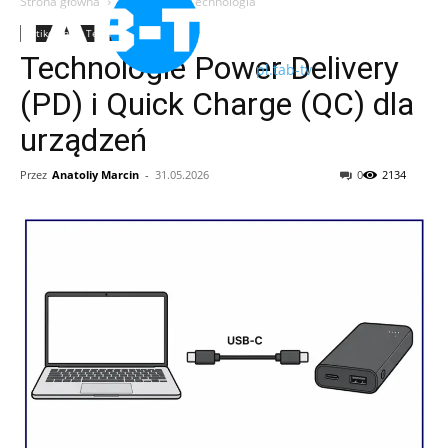
Strona główna
Artikelen
Technologia
Artikelen
Technologia
Technologie Power Delivery
pl.tab-tv
(PD) i Quick Charge (QC) dla
urządzeń
Przez
Anatoliy Marcin
-
31.05.2026
0
2134