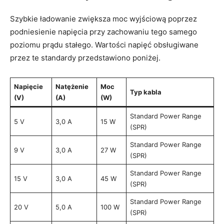
Szybkie ładowanie zwiększa moc wyjściową poprzez
podniesienie napięcia przy zachowaniu tego samego
poziomu prądu stałego. Wartości napięć obsługiwane
przez te standardy przedstawiono poniżej.
Napięcie
Natężenie
Moc
Typ kabla
(V)
(A)
(W)
Standard Power Range
5 V
3,0 A
15 W
(SPR)
Standard Power Range
9 V
3,0 A
27 W
(SPR)
Standard Power Range
15 V
3,0 A
45 W
(SPR)
Standard Power Range
20 V
5,0 A
100 W
(SPR)